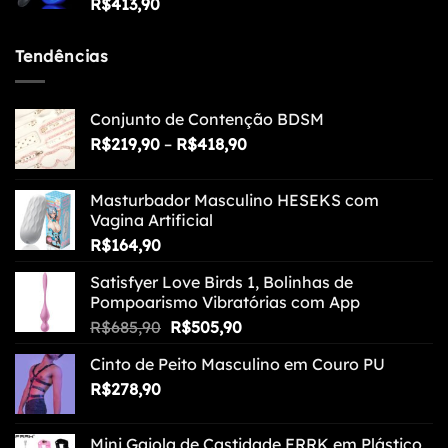
R$
413,90
Tendências
Conjunto de Contenção BDSM
Faixa
R$
219,90
–
R$
418,90
de
preço:
Masturbador Masculino HESEKS com
R$219,90
Vagina Artificial
através
R$
164,90
R$418,90
Satisfyer Love Birds 1, Bolinhas de
Pompoarismo Vibratórias com App
O
O
R$
685,90
R$
505,90
preço
preço
Cinto de Peito Masculino em Couro PU
original
atual
R$
278,90
era:
é:
R$685,90.
R$505,90.
Mini Gaiola de Castidade FRRK em Plástico