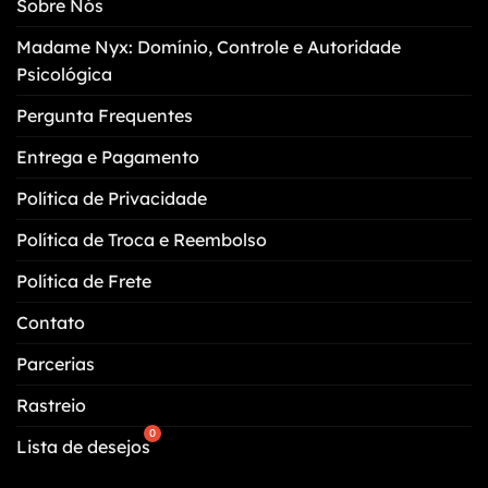
Sobre Nós
ser
escolhidas
Madame Nyx: Domínio, Controle e Autoridade
na
Psicológica
página
do
Pergunta Frequentes
produto
Entrega e Pagamento
Política de Privacidade
Política de Troca e Reembolso
Política de Frete
Contato
Parcerias
Rastreio
Lista de desejos