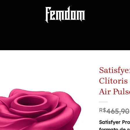
Satisfy
Clítori
Air Puls
R$
465,90
Satisfyer Pr
formato de r