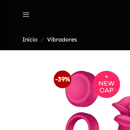
Skip
to
content
Início
/
Vibradores
-39%