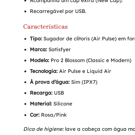
Acompanha um cap extra (New Cap).
Recarregável por USB.
Características
Tipo:
Sugador de clítoris (Air Pulse) em fo
Marca:
Satisfyer
Modelo:
Pro 2 Blossom (Classic e Modern)
Tecnologia:
Air Pulse e Liquid Air
À prova d’água:
Sim (IPX7)
Recarga:
USB
Material:
Silicone
Cor:
Rosa/Pink
Dica de higiene:
lave a cabeça com água mor