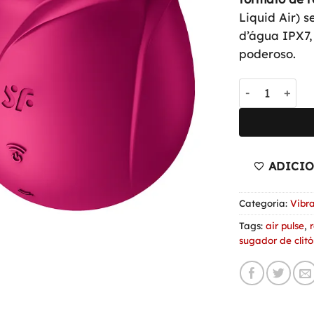
Liquid Air) s
d’água IPX7,
poderoso.
Satisfyer Pro 
ADICIO
Categoria:
Vibr
Tags:
air pulse
,
sugador de clitó