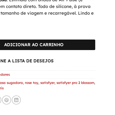
era:
é:
em contato direto. Todo de silicone, à prova
R$465,90.
R$285,90.
 tamanho de viagem e recarregável. Lindo e
2 Blossom, Sugador de Clítoris em Formato de Rosa com Air 
ADICIONAR AO CARRINHO
NE A LISTA DE DESEJOS
adores
rosa sugadora
,
rose toy
,
satisfyer
,
satisfyer pro 2 blossom
,
ris