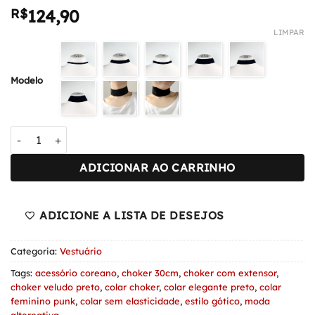
R$
124,90
LIMPAR
Modelo
Colar Choker de Veludo Preto – Estilo Punk Gótico Coreano q
ADICIONAR AO CARRINHO
ADICIONE A LISTA DE DESEJOS
Categoria:
Vestuário
Tags:
acessório coreano
,
choker 30cm
,
choker com extensor
,
choker veludo preto
,
colar choker
,
colar elegante preto
,
colar
feminino punk
,
colar sem elasticidade
,
estilo gótico
,
moda