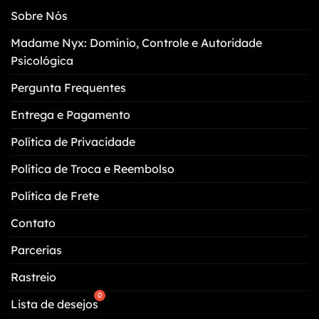
opções
opções
Sobre Nós
podem
podem
ser
ser
Madame Nyx: Domínio, Controle e Autoridade
escolhidas
escolhidas
Psicológica
na
na
página
página
Pergunta Frequentes
do
do
Entrega e Pagamento
produto
produto
Política de Privacidade
Política de Troca e Reembolso
Política de Frete
Contato
Parcerias
Rastreio
Lista de desejos