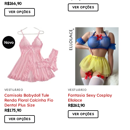
R$
266,90
VER OPÇÕES
VER OPÇÕES
Este
Este
produto
produto
tem
tem
várias
várias
variantes.
Novo
variantes.
As
As
opções
opções
podem
podem
ser
ser
escolhidas
escolhidas
na
na
página
página
do
VESTUÁRIO
VESTUÁRIO
do
produto
Camisola Babydoll Tule
Fantasia Sexy Cosplay
produto
Renda Floral Calcinha Fio
Ellolace
Dental Plus Size
R$
262,90
R$
175,90
VER OPÇÕES
VER OPÇÕES
Este
Este
produto