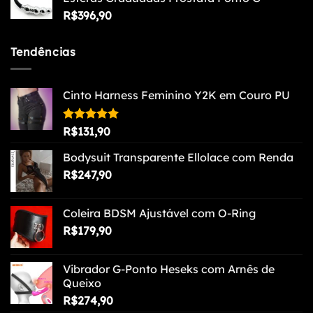
R$
396,90
Tendências
Cinto Harness Feminino Y2K em Couro PU
Avaliação
R$
131,90
5.00
de 5
Bodysuit Transparente Ellolace com Renda
R$
247,90
Coleira BDSM Ajustável com O-Ring
R$
179,90
Vibrador G-Ponto Heseks com Arnês de
Queixo
R$
274,90