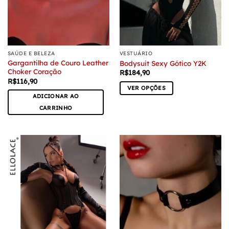
na
página
do
produto
SAÚDE E BELEZA
VESTUÁRIO
Gargantilha de Couro Leather
Bodysuit Sexy Gótico Y2K
Choker Coração
R$
184,90
R$
116,90
VER OPÇÕES
ADICIONAR AO
Este
CARRINHO
produto
tem
várias
variantes.
As
opções
podem
ser
escolhidas
na
página
do