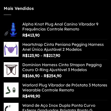
Mais Vendidos
Alpha Knot Plug Anal Canino Vibrador 9
Frequências Controle Remoto
R$
413,90
Heartstrap Cinta Peniana Pegging Harness
Anel Único Ajustável 2 Modelos
Faixa
R$
123,90
–
R$
217,90
de
Dominion Harness Cinta Strapon Pegging
preço:
Couro O-Ring Ajustável 3 Modelos
R$123,90
Faixa
R$
166,90
–
R$
254,90
através
de
R$217,90
Warlord Plug Vibrador de Próstata 3 Motores
preço:
Wearable Controle Remoto
R$166,90
R$
498,90
através
R$254,90
Wand de Aço Inox Dupla Ponta Curvo
Esferas Graduadas Próstata Ponto G