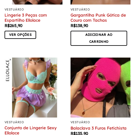
produto
VESTUÁRIO
VESTUÁRIO
Lingerie 3 Peças com
Gargantilha Punk Gótica de
Espartilho Ellolace
Couro com Tachas
R$
265,90
R$
138,90
VER OPÇÕES
ADICIONAR AO
Este
CARRINHO
produto
tem
várias
variantes.
As
opções
podem
ser
escolhidas
na
página
do
VESTUÁRIO
VESTUÁRIO
produto
Conjunto de Lingerie Sexy
Balaclava 3 Furos Fetichista
Ellolace
R$
135,90