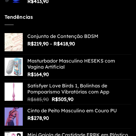
R$
413,90
Tendências
Conjunto de Contenção BDSM
Faixa
R$
219,90
–
R$
418,90
de
preço:
Masturbador Masculino HESEKS com
R$219,90
Vagina Artificial
através
R$
164,90
R$418,90
Satisfyer Love Birds 1, Bolinhas de
Pompoarismo Vibratórias com App
O
O
R$
685,90
R$
505,90
preço
preço
Cinto de Peito Masculino em Couro PU
original
atual
R$
278,90
era:
é:
R$685,90.
R$505,90.
Mini Gaiola de Castidade FRRK em Plástico