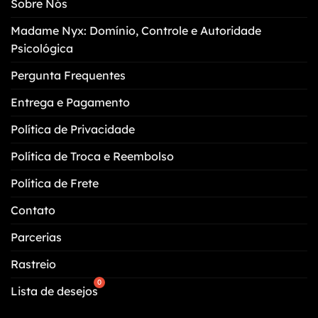
Sobre Nós
ser
escolhidas
Madame Nyx: Domínio, Controle e Autoridade
na
Psicológica
página
do
Pergunta Frequentes
produto
Entrega e Pagamento
Política de Privacidade
Política de Troca e Reembolso
Política de Frete
Contato
Parcerias
Rastreio
Lista de desejos