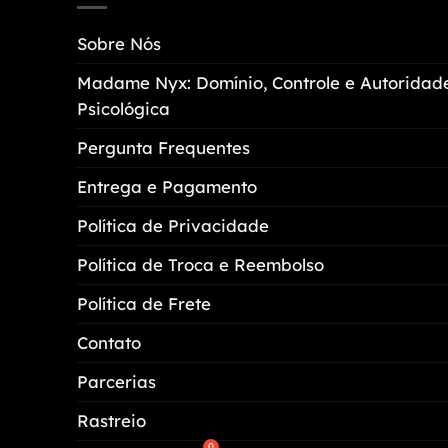
opções
Sobre Nós
podem
ser
Madame Nyx: Domínio, Controle e Autoridad
escolhidas
Psicológica
na
página
Pergunta Frequentes
do
Entrega e Pagamento
produto
Política de Privacidade
Política de Troca e Reembolso
Política de Frete
Contato
Parcerias
Rastreio