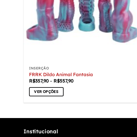
INSERÇÃO
FRRK Dildo Animal Fantasia
Faixa
R$
357,90
–
R$
557,90
de
preço:
VER OPÇÕES
R$357,90
através
Este
R$557,90
produto
tem
várias
variantes.
Institucional
As