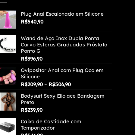
Plug Anal Escalonado em Silicone
R$
540,90
Wand de Aço Inox Dupla Ponta
Curvo Esferas Graduadas Próstata
Ponto G
R$
396,90
Ovipositor Anal com Plug Oco em
Silicone
Faixa
R$
209,90
–
R$
506,90
de
Bodysuit Sexy Ellolace Bandagem
preço:
Preto
R$209,90
R$
239,90
através
R$506,90
Caixa de Castidade com
Temporizador