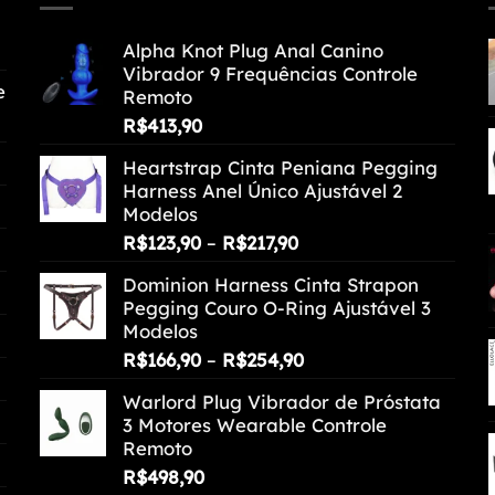
Alpha Knot Plug Anal Canino
Vibrador 9 Frequências Controle
e
Remoto
R$
413,90
Heartstrap Cinta Peniana Pegging
Harness Anel Único Ajustável 2
Modelos
Faixa
R$
123,90
–
R$
217,90
de
Dominion Harness Cinta Strapon
preço:
Pegging Couro O-Ring Ajustável 3
R$123,90
Modelos
através
Faixa
R$
166,90
–
R$
254,90
R$217,90
de
Warlord Plug Vibrador de Próstata
preço:
3 Motores Wearable Controle
R$166,90
Remoto
através
R$
498,90
R$254,90